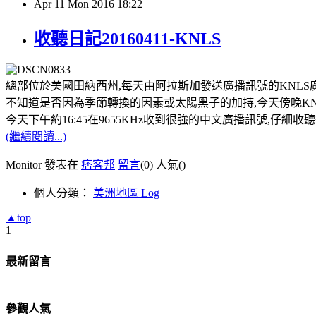
Apr
11
Mon
2016
18:22
收聽日記20160411-KNLS
總部位於美國田納西州,每天由阿拉斯加發送廣播訊號的KNLS
不知道是否因為季節轉換的因素或太陽黑子的加持,今天傍晚KNL
今天下午約16:45在9655KHz收到很強的中文廣播訊號,仔細收
(繼續閱讀...)
Monitor 發表在
痞客邦
留言
(0)
人氣(
)
個人分類：
美洲地區 Log
▲top
1
最新留言
參觀人氣