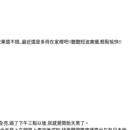
,效果還不錯,,最近還是多待在家裡吧!!聽聽短波廣播,輕鬆愉快!!
空全亮,過了下午三點以後,就感覺開始天黑了。