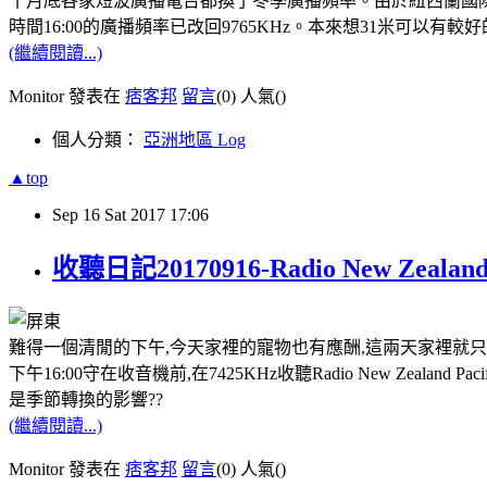
十月底各家短波廣播電台都換了冬季廣播頻率。由於紐西蘭國際
時間16:00的廣播頻率已改回9765KHz。本來想31米可以
(繼續閱讀...)
Monitor 發表在
痞客邦
留言
(0)
人氣(
)
個人分類：
亞洲地區 Log
▲top
Sep
16
Sat
2017
17:06
收聽日記20170916-Radio New Zealand 
難得一個清閒的下午,今天家裡的寵物也有應酬,這兩天家裡就只
下午16:00守在收音機前,在7425KHz收聽Radio New Zea
是季節轉換的影響??
(繼續閱讀...)
Monitor 發表在
痞客邦
留言
(0)
人氣(
)