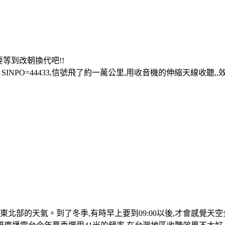
要等到改朝換代吧!!
 SINPO=44433,信號飛了約一萬公里,用收音機的伸縮天線收聽,
北部的天氣。到了冬季,有時早上要到09:00以後,才會感覺天