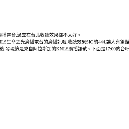
廣播電台,過去在台北收聽效果都不太好。
S生命之光廣播電台的廣播訊號,收聽效果SIO約444,讓人有驚
聽後,發現這是來自阿拉斯加的KNLS廣播訊號。下面是17:00的台呼