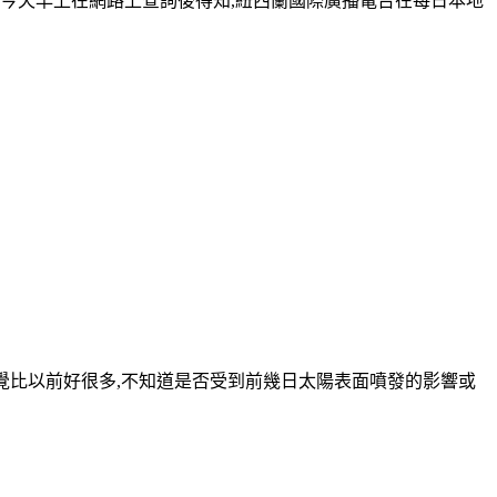
,今天早上在網路上查詢後得知,紐西蘭國際廣播電台在每日本地
32~333,但感覺比以前好很多,不知道是否受到前幾日太陽表面噴發的影響或