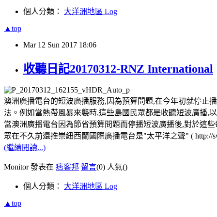
個人分類：
大洋洲地區 Log
▲top
Mar
12
Sun
2017
18:06
收聽日記20170312-RNZ International
澳洲廣播電台的短波廣播服務,因為預算問題,在今年初就停止播
法。例如當熱帶風暴來襲時,這些島國民眾都是收聽短波廣播,
當澳洲廣播電台因為節省預算問題而停播短波廣播後,對於這些
眾在不久前還推崇紐西蘭國際廣播電台是"太平洋之聲" ( http://swling.com/blog
(繼續閱讀...)
Monitor 發表在
痞客邦
留言
(0)
人氣(
)
個人分類：
大洋洲地區 Log
▲top