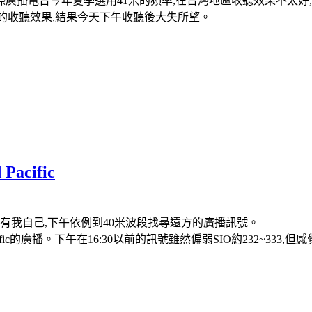
廣播電台今年夏季選用41米的頻率,在台灣地區收聽效果不太好
有較好的收聽效果,結果今天下午收聽後大失所望。
Pacific
有我自己,下午依例到40米波段找尋遠方的廣播訊號。
land Pacific的廣播。下午在16:30以前的訊號雖然偏弱SIO約2