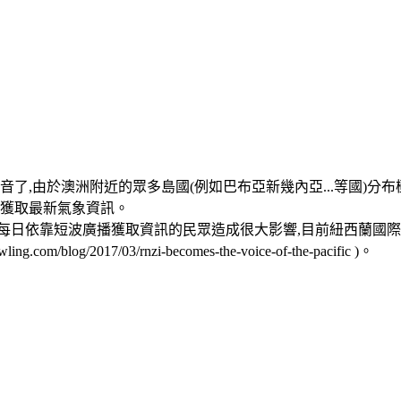
音了,由於澳洲附近的眾多島國(例如巴布亞新幾內亞...等國)
以獲取最新氣象資訊。
每日依靠短波廣播獲取資訊的民眾造成很大影響,目前紐西蘭國際
/2017/03/rnzi-becomes-the-voice-of-the-pacific )。